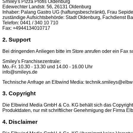
Smiley's Pizza Profis Oldenburg
Edewechter Landstr. 56, 26131 Oldenburg
Inhaber: Palang Gastro UG (haftungsbeschränkt), Frau Sepid
zuständige Aufsichtsbehörde: Stadt Oldenburg, Fachdienst 
Telefon: 0441 / 340 10 710
Fax: +4944134010717
2. Support
Bei dringenden Anliegen bitte im Store anrufen oder ein Fax s
Smiley's Franchisezentrale:
Mo.-Fr. 10.30 - 13.30 und 14.00 - 16.00 Uhr
info@smileys.de
Technische Anfrage an Elbwind Media: technik.smileys@elb
3. Copyright
Die Elbwind Media GmbH & Co. KG behält sich das Copyright f
Produktdaten, nur mit schriftlicher Genehmigung der Firma 
4. Disclaimer