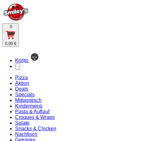
0
0,00 €
Konto
Pizza
Aktion
Deals
Specials
Mittagstisch
Kindermenü
Pasta & Auflauf
Croques & Wraps
Salate
Snacks & Chicken
Nachtisch
Getränke