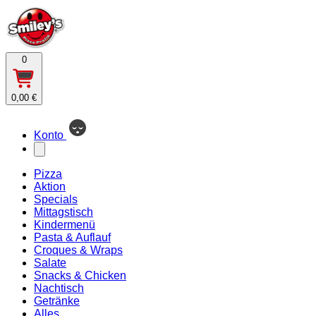
0
0,00 €
Konto
Pizza
Aktion
Specials
Mittagstisch
Kindermenü
Pasta & Auflauf
Croques & Wraps
Salate
Snacks & Chicken
Nachtisch
Getränke
Alles