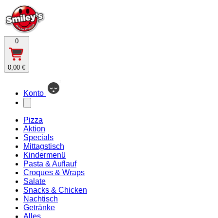
0
0,00 €
Konto
Pizza
Aktion
Specials
Mittagstisch
Kindermenü
Pasta & Auflauf
Croques & Wraps
Salate
Snacks & Chicken
Nachtisch
Getränke
Alles