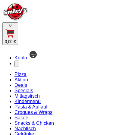
0
0,00 €
Konto
Pizza
Aktion
Deals
Specials
Mittagstisch
Kindermenü
Pasta & Auflauf
Croques & Wraps
Salate
Snacks & Chicken
Nachtisch
Getränke